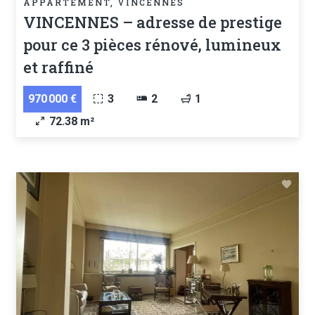
APPARTEMENT, VINCENNES
VINCENNES – adresse de prestige
pour ce 3 pièces rénové, lumineux
et raffiné
970 000 €
3
2
1
72.38 m²