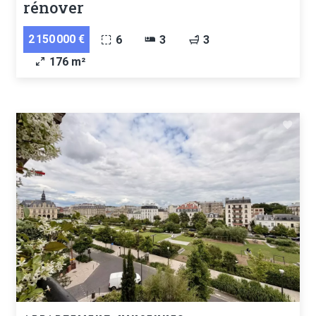
rénover
2 150 000 €
6
3
3
176 m²