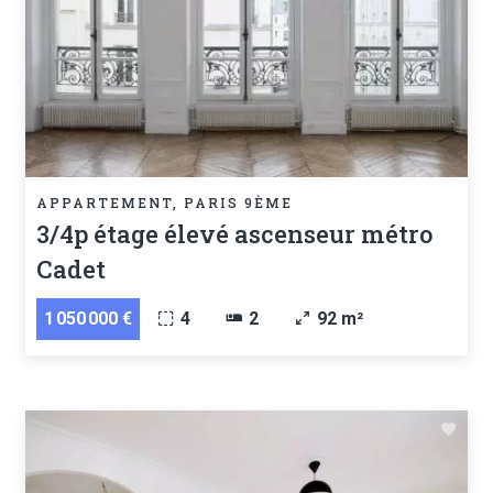
APPARTEMENT, PARIS 9ÈME
3/4p étage élevé ascenseur métro
Cadet
1 050 000 €
4
2
92 m²