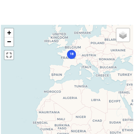
+
−
18