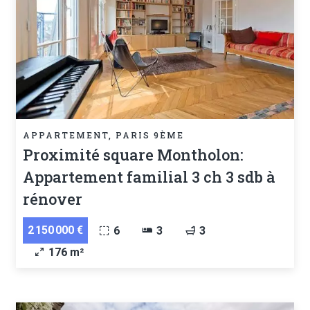
APPARTEMENT, PARIS 9ÈME
Proximité square Montholon:
Appartement familial 3 ch 3 sdb à
rénover
2 150 000 €
6
3
3
176 m²