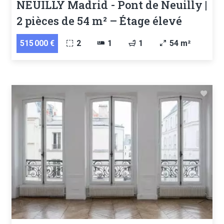
NEUILLY Madrid - Pont de Neuilly |
2 pièces de 54 m² – Étage élevé
515 000 €
2
1
1
54 m²