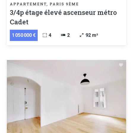
APPARTEMENT, PARIS 9ÈME
3/4p étage élevé ascenseur métro
Cadet
1 050 000 €
4
2
92 m²