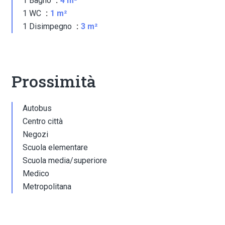
1 Bagno
4 m²
1 WC
1 m²
1 Disimpegno
3 m²
Prossimità
Autobus
Centro città
Negozi
Scuola elementare
Scuola media/superiore
Medico
Metropolitana