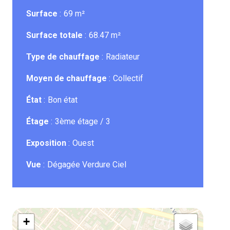
Surface
69 m²
Surface totale
68.47 m²
Type de chauffage
Radiateur
Moyen de chauffage
Collectif
État
Bon état
Étage
3ème étage / 3
Exposition
Ouest
Vue
Dégagée Verdure Ciel
+