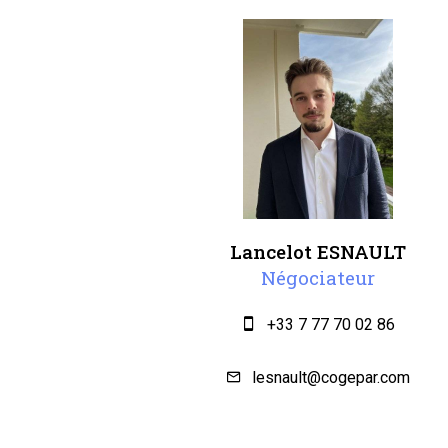
Lancelot ESNAULT
Négociateur
+33 7 77 70 02 86
lesnault@cogepar.com