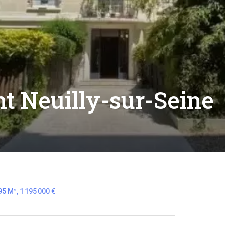
t Neuilly-sur-Seine
5 M², 1 195 000 €