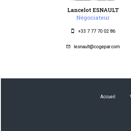
Lancelot ESNAULT
Négociateur
+33 7 77 70 02 86
lesnault@cogepar.com
Accueil