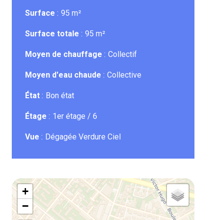
Surface
95 m²
Surface totale
95 m²
Moyen de chauffage
Collectif
Moyen d'eau chaude
Collective
État
Bon état
Étage
1er étage / 6
Vue
Dégagée Verdure Ciel
+
−