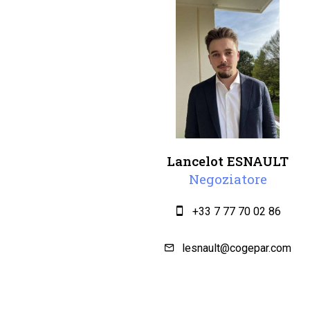
Lancelot ESNAULT
Negoziatore
+33 7 77 70 02 86
lesnault@cogepar.com