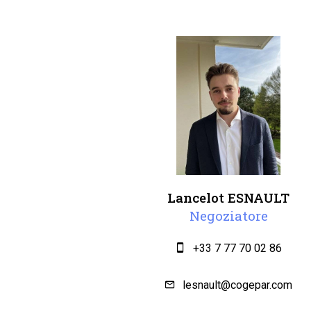
Lancelot ESNAULT
Negoziatore
+33 7 77 70 02 86
lesnault@cogepar.com