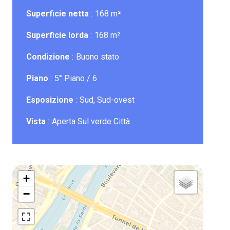
Superficie netta
168 m²
Superficie lorda
168 m²
Condizione
Buono stato
Piano
5° Piano / 6
Esposizione
Sud, Sud-ovest
Vista
Aperta Sul verde Città
+
−