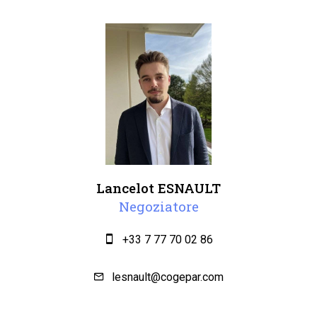
Lancelot ESNAULT
Negoziatore
+33 7 77 70 02 86
lesnault@cogepar.com