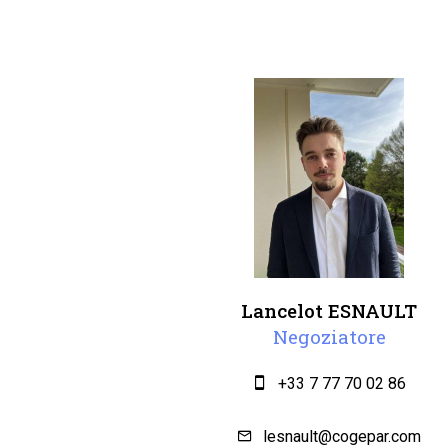
Lancelot ESNAULT
Negoziatore
+33 7 77 70 02 86
lesnault@cogepar.com