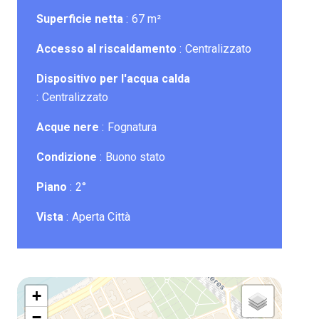
Superficie netta
67 m²
Accesso al riscaldamento
Centralizzato
Dispositivo per l'acqua calda
Centralizzato
Acque nere
Fognatura
Condizione
Buono stato
Piano
2°
Vista
Aperta Città
+
−