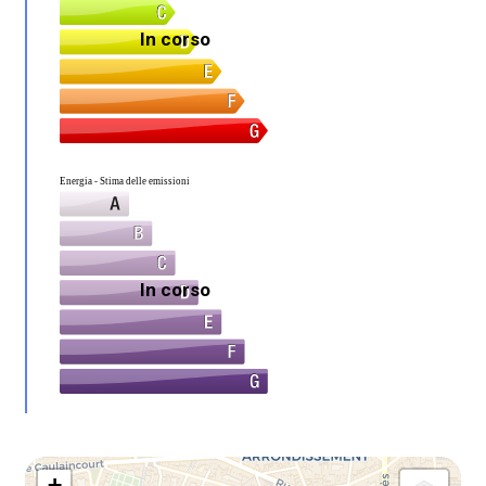
In corso
Energia - Stima delle emissioni
In corso
+