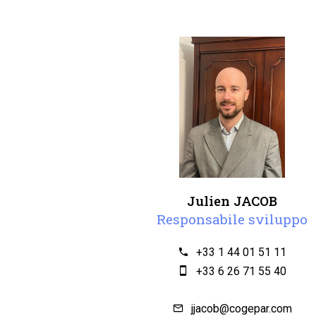
Julien JACOB
Responsabile sviluppo
+33 1 44 01 51 11
+33 6 26 71 55 40
jjacob@cogepar.com